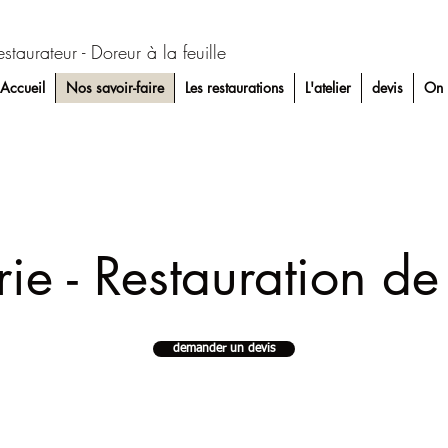
estaurateur - Doreur à la feuille
Accueil
Nos savoir-faire
Les restaurations
L'atelier
devis
On 
rie - Restauration d
demander un devis