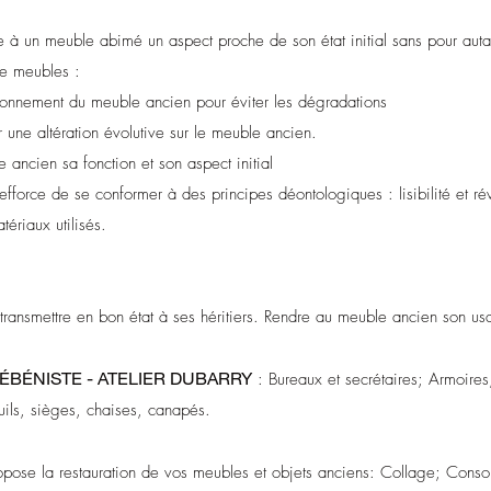
re à un meuble abimé un aspect proche de son état initial sans pour au
 de meubles :
vironnement du meuble ancien pour éviter les dégradations
r une altération évolutive sur le meuble ancien.
e ancien sa fonction et son aspect initial
’efforce de se conformer à des principes déontologiques : lisibilité et rév
tériaux utilisés.
transmettre en bon état à ses héritiers. Rendre au meuble ancien son us
'ÉBÉNISTE - ATELIER DUBARRY
: Bureaux et secrétaires; Armoires, 
uils, sièges, chaises, canapés​.
pose la restauration de vos meubles et objets anciens: Collage; Consol